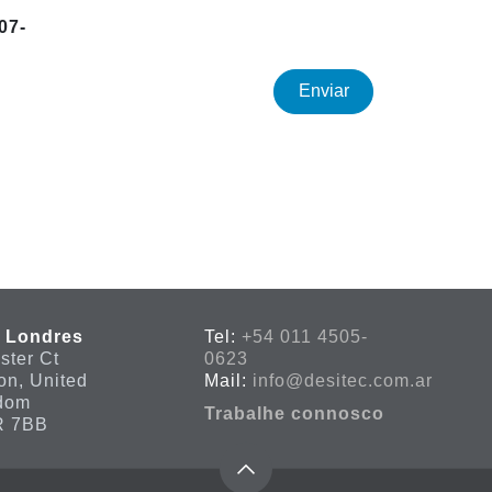
07-
Enviar
 Londres
Tel:
+54 011 4505-
ster Ct
0623
on, United
Mail:
info@desitec.com.ar
dom
Trabalhe connosco
 7BB