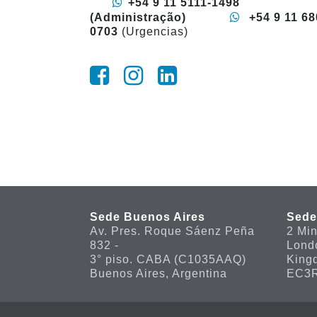
+54 9 11 5111-1498
(Administração)
+54 9 11 68
0703
(Urgencias)
Sede Buenos Aires
Sede
Av. Pres. Roque Sáenz Peña
2 Min
832 -
Lond
3° piso. CABA (C1035AAQ)
King
Buenos Aires, Argentina
EC3R