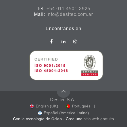
Tel:
+54 011 4501-3925
Mail:
info@desitec.com.ar
Encontranos en
Desitec S.A.
English (UK)
|
Português
|
Español (América Latina)
Con la tecnología de
Odoo
- Crea una
sitio web gratuito