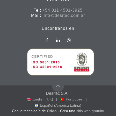
Tel:
+54 011 4501-3925
Mail:
info@desitec.com.ar
Encontranos en
Desitec S.A.
English (UK)
|
Português
|
Español (América Latina)
Con la tecnología de
Odoo
- Crea una
sitio web gratuito